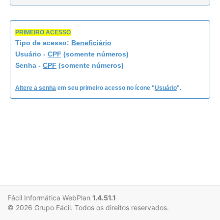
PRIMEIRO ACESSO
Tipo de acesso:
Beneficiário
Usuário -
CPF
(
somente números)
Senha -
CPF
(
somente números)
Altere
a senha
em seu primeiro acesso no ícone "
Usuário
".
Fácil Informática WebPlan
1.4.51.1
© 2026 Grupo Fácil. Todos os direitos reservados.